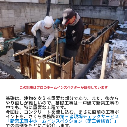
現場事例・お役立ちコラム
さくら事務所について
採用情報
この記事はプロのホームインスペクターが監修しています
基礎は、建物を支える重要な部分であり、また、後から
やり直しが難しいので、基礎工事は一戸建て新築工事の
中でも、特に重要な工程です。
今回は、コンクリ―トを流し込む、まさに直前の工事ポ
イントを、
さくら事務所の
第三者現場チェックサービス
「新築工事中ホームインスペクション（第三者検査）」
での事例をもとにご紹介します。