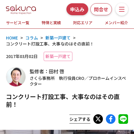
申込み
問合せ
サービス一覧
特徴と実績
対応エリア
メンバー紹介
サービス一覧
HOME
>
コラム
>
新築一戸建て
>
さくら事務所の特徴と実績
コンクリート打設工事、大事なのはその直前！
2017年03月02日
新築一戸建て
ホームインスペクションとは
監修者：田村 啓
対応エリア
さくら事務所 執行役員CRO／プロホームインスペ
クター
メンバー紹介
コンクリート打設工事、大事なのはその直
前！
よくある質問
シェアする
お知らせ・プレスリリース