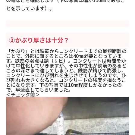
の幅などを確認します（下の写真は幅が150㎜であるこ
とを示しています）。
②かぶり厚さは十分？
「かぶり」とは鉄筋からコンクリートまでの最短距離の
ことで、外部に面するところは40㎜必要となっていま
す。鉄筋の弱点は錆（サビ）。コンクリートは時間をか
けて中性化していきますが、その中性化が鉄筋のあると
ころの深さまで達してしまうと、鉄筋が錆びて膨張し、
コンクリートにひび割れを生じさせてしまうのです。ひ
び割れも大きくなると、コンクリートの強度を損なうこ
とになります。下の写真では10㎜程度しかなかったの
で、早速直してもらいました。
＜チェック前＞