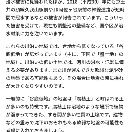
浸水被害に見舞われたほか、2018（平成30）年にも京王
井の頭線久我山駅前やJR阿佐ヶ谷駅前の幹線道路が短時
間で冠水するなどの被害が報告されています。こういっ
た被害を受けて、現在も調整池の整備など、国や区が治
水対策に力を注いでいます。
これらの川沿い地域では、台地から低くなっている「谷
底低地」が広がっています（主に、下図で「盛土地」の
地域）。川沿いの低い土地では、河川の洪水・氾濫に備
える必要があります。また川が運んできた軟弱な泥や砂
の地盤である可能性もあり、その場合は地震の時に揺れ
が大きくなりやすいのです。
一般的に「谷底低地」の地盤は「腐植土」と呼ばれる土
が多いのも特徴です。腐植土は沼地のような場所で植物
が溜まってできた、すき間が多い性質の土壌です。建物
などの重みで沈下のおそれもある軟弱な地盤の可能性も
考慮に入れておきましょう。