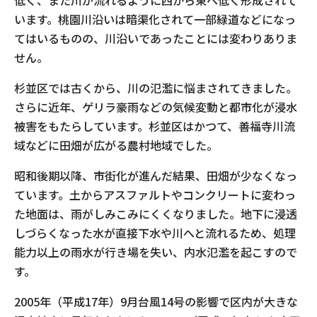
低く、また川が流れるように西から東へ低く形成されて
います。桃園川沿いは暗渠化されて一部緑道などになっ
てはいるものの、川沿いであったことには変わりありま
せん。
杉並区では古くから、川の氾濫に悩まされてきました。
さらに近年、ゲリラ豪雨などの気候変動と都市化が浸水
被害をもたらしています。杉並区はかつて、善福寺川流
域などに田畑が広がる農村地域でした。
昭和後期以降、市街化が進んだ結果、田畑が少なくなっ
ています。土からアスファルトやコンクリートに変わっ
た地面は、雨がしみこみにくくなりました。地下に浸透
しづらくなった水が直接下水や川へと流れるため、処理
能力以上の雨水が行き場を失い、内水氾濫を起こすので
す。
2005年（平成17年）9月台風14号の影響で区内が大きな