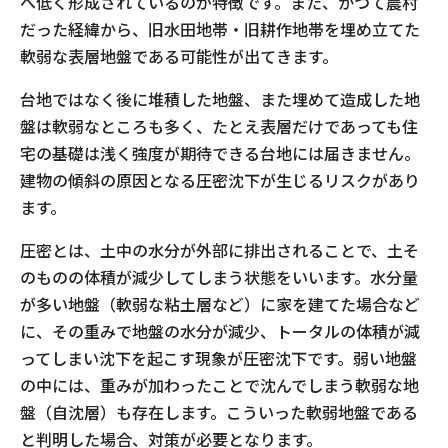
へ低く形成されているのが特徴です。また、かつて農村
だった経緯から、旧水田地帯・旧耕作地帯を埋め立てた
軟弱な表層地盤である可能性が出てきます。
台地ではなく後に堆積した地盤、また埋めて造成した地
盤は軟弱なところも多く、たとえ表層だけであっても住
宅の基礎は浅く強度が期待できる台地には届きません。
建物の傾斜の原因となる圧密沈下が生じるリスクがあり
ます。
圧密とは、土中の水分が外部に排出されることで、土そ
のものの体積が減少してしまう状態をいいます。水分量
が多い地盤（軟弱な粘土層など）に家を建てた場合など
に、その重みで地盤の水分が減少、トータルの体積が減
ってしまい沈下を起こす現象が圧密沈下です。弱い地盤
の中には、重みが加わったことで沈んでしまう軟弱な地
盤（自沈層）も存在します。こういった軟弱地盤である
と判明した場合、対策が必要となります。