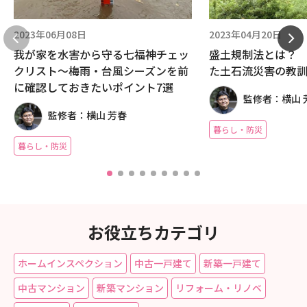
2023年06月08日
2023年04月20日
我が家を水害から守る七福神チェッ
盛土規制法とは？
クリスト～梅雨・台風シーズンを前
た土石流災害の
に確認しておきたいポイント7選
監修者：横山 
監修者：横山 芳春
暮らし・防災
暮らし・防災
お役立ちカテゴリ
ホームインスペクション
中古一戸建て
新築一戸建て
中古マンション
新築マンション
リフォーム・リノベ