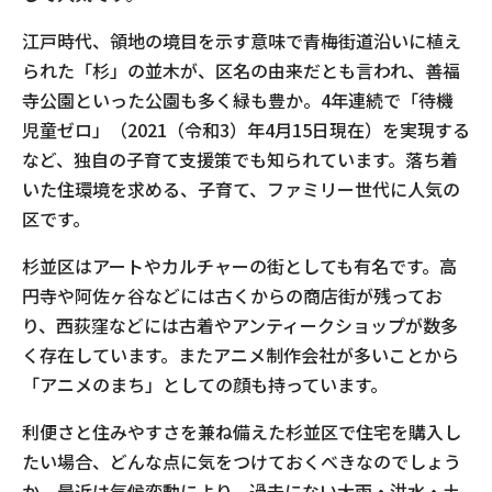
江戸時代、領地の境目を示す意味で青梅街道沿いに植え
られた「杉」の並木が、区名の由来だとも言われ、善福
寺公園といった公園も多く緑も豊か。4年連続で「待機
児童ゼロ」（2021（令和3）年4月15日現在）を実現する
など、独自の子育て支援策でも知られています。落ち着
いた住環境を求める、子育て、ファミリー世代に人気の
区です。
杉並区はアートやカルチャーの街としても有名です。高
円寺や阿佐ヶ谷などには古くからの商店街が残ってお
り、西荻窪などには古着やアンティークショップが数多
く存在しています。またアニメ制作会社が多いことから
「アニメのまち」としての顔も持っています。
利便さと住みやすさを兼ね備えた杉並区で住宅を購入し
たい場合、どんな点に気をつけておくべきなのでしょう
か。最近は気候変動により、過去にない大雨・洪水・土