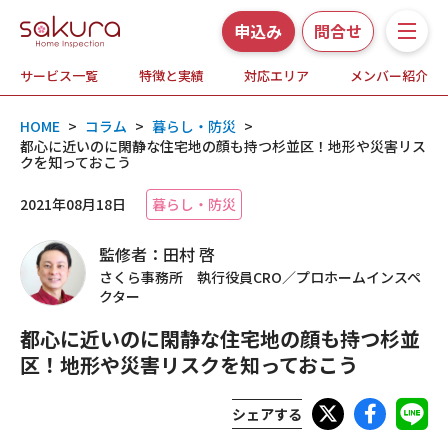
申込み
問合せ
サービス一覧
特徴と実績
対応エリア
メンバー紹介
サービス一覧
HOME
>
コラム
>
暮らし・防災
>
さくら事務所の特徴と実績
都心に近いのに閑静な住宅地の顔も持つ杉並区！地形や災害リス
クを知っておこう
ホームインスペクションとは
2021年08月18日
暮らし・防災
監修者：田村 啓
対応エリア
さくら事務所 執行役員CRO／プロホームインスペ
クター
メンバー紹介
都心に近いのに閑静な住宅地の顔も持つ杉並
区！地形や災害リスクを知っておこう
よくある質問
シェアする
お知らせ・プレスリリース