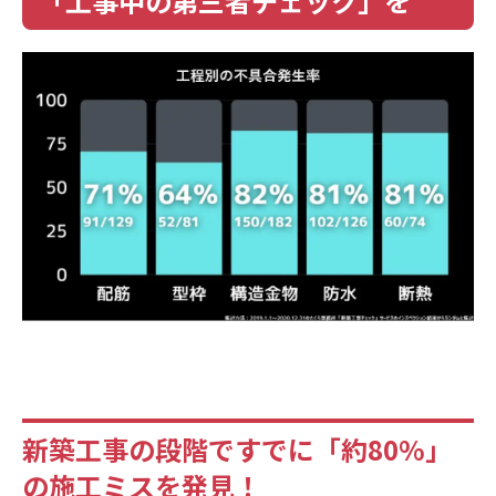
「工事中の第三者チェック」を
新築工事の段階ですでに「約
80%
」
の施工ミスを発見！