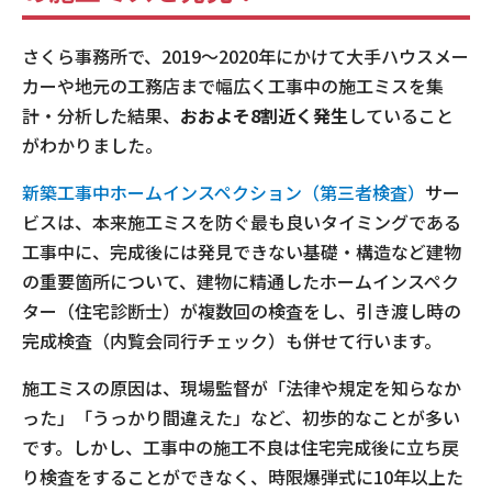
さくら事務所で、
2019
～
2020
年にかけて大手ハウスメー
カーや地元の工務店まで幅広く工事中の施工ミスを集
計・分析した結果、
おおよそ
8
割近く発生
していること
がわかりました。
新築工事中ホームインスペクション（第三者検査）
サー
ビスは、本来施工ミスを防ぐ最も良いタイミングである
工事中に、完成後には発見できない基礎・構造など建物
の重要箇所について、建物に精通したホームインスペク
ター（住宅診断士）が複数回の検査をし、引き渡し時の
完成検査（内覧会同行チェック）も併せて行います。
施工ミスの原因は、現場監督が「法律や規定を知らなか
った」「うっかり間違えた」など、初歩的なことが多い
です。しかし、
工事中の施工不良は住宅完成後に立ち戻
り検査をすることができなく、時限爆弾式に10年以上た