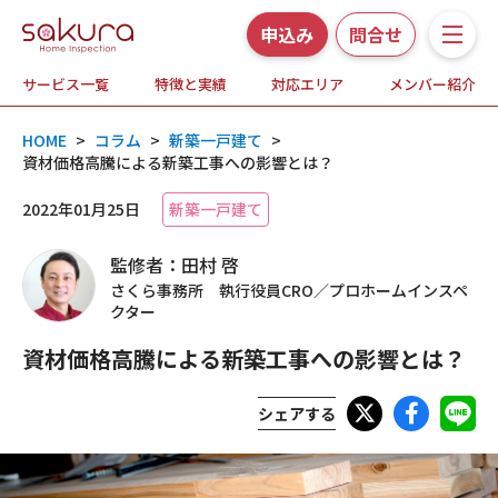
申込み
問合せ
サービス一覧
特徴と実績
対応エリア
メンバー紹介
サービス一覧
HOME
>
コラム
>
新築一戸建て
>
さくら事務所の特徴と実績
資材価格高騰による新築工事への影響とは？
2022年01月25日
新築一戸建て
ホームインスペクションとは
監修者：田村 啓
対応エリア
さくら事務所 執行役員CRO／プロホームインスペ
クター
メンバー紹介
資材価格高騰による新築工事への影響とは？
よくある質問
シェアする
お知らせ・プレスリリース