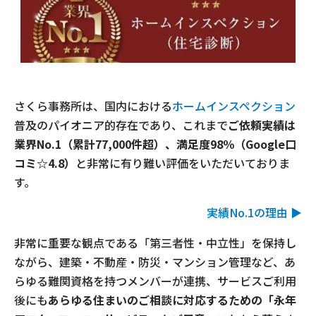
さくら事務所は、国内における
ホームインスペクション
普及のパイオニア的存在であり、これまで
ご依頼実績は
業界
No.1
（累計77,000件超）、満足度
98
％（
Google
口
コミ
☆4.8
）
と非常に有り難い評価をいただいておりま
す。
実績No.1の理由 ▶
非常に重要な観点である「第三者性・中立性」を保持し
ながら、建築・不動産・防災・マンション管理など、あ
らゆる難関資格を持つメンバーが連携、サービスご利用
後にも
あらゆる住まいのご相談に対応するための「永年