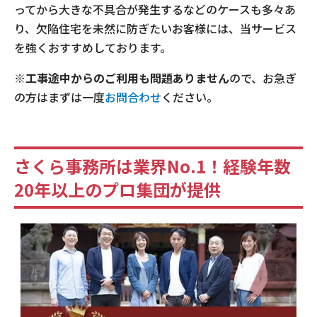
ってから大きな不具合が発生
するなどのケースも多々あ
り、欠陥住宅を未然に防ぎたいお客様には、当サービス
を強くおすすめしております。
※工事途中からのご利用も問題ありません
ので、お急ぎ
の方はまずは一度
お問合わせ
ください。
さくら事務所は業界
No.1
！経験年数
20
年以上のプロ集団が提供