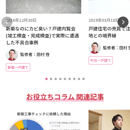
2016年12月30日
2019年03月18日
新築なのにカビ臭い？戸建内覧会
戸建住宅の売買で
(竣工検査・完成検査)で実際に遭遇
地との境界線
した不具合事例
監修者：田村 
監修者：田村 啓
中古一戸建て
新築一戸建て
お役立ちコラム 関連記事