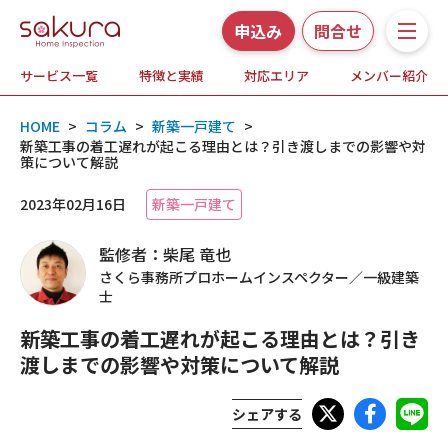
申込み
問合せ
サービス一覧
特徴と実績
対応エリア
メンバー紹介
サービス一覧
HOME
>
コラム
>
新築一戸建て
>
さくら事務所の特徴と実績
新築工事の着工遅れが起こる理由とは？引き渡しまでの影響や対
策について解説
ホームインスペクションとは
2023年02月16日
新築一戸建て
監修者：柴尾 竜也
対応エリア
さくら事務所プロホームインスペクター／一級建築
士
メンバー紹介
新築工事の着工遅れが起こる理由とは？引き
渡しまでの影響や対策について解説
よくある質問
シェアする
お知らせ・プレスリリース