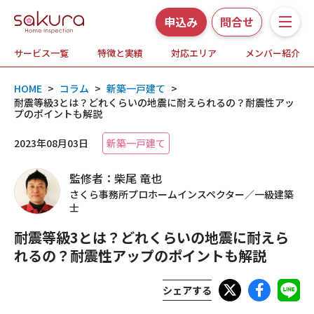
申込み
問合せ
サービス一覧
特徴と実績
対応エリア
メンバー紹介
サービス一覧
HOME
>
コラム
>
新築一戸建て
>
さくら事務所の特徴と実績
耐震等級3とは？どれくらいの地震に耐えられるの？耐震性アッ
プのポイントも解説
ホームインスペクションとは
2023年08月03日
新築一戸建て
監修者：柴尾 竜也
対応エリア
さくら事務所プロホームインスペクター／一級建築
士
メンバー紹介
耐震等級3とは？どれくらいの地震に耐えら
れるの？耐震性アップのポイントも解説
よくある質問
シェアする
お知らせ・プレスリリース