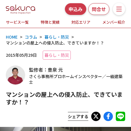
申込み
問合せ
サービス一覧
特徴と実績
対応エリア
メンバー紹介
サービス一覧
HOME
>
コラム
>
暮らし・防災
>
さくら事務所の特徴と実績
マンションの屋上への侵入防止、できていますか！？
2015年05月29日
暮らし・防災
ホームインスペクションとは
監修者：豊泉 元
対応エリア
さくら事務所プロホームインスペクター／一級建築
士
メンバー紹介
マンションの屋上への侵入防止、できていま
すか！？
よくある質問
シェアする
お知らせ・プレスリリース