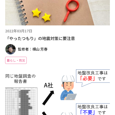
現場事例・お役立ちコラム
さくら事務所について
2022年03月17日
採用情報
「やったつもり」の地震対策に要注意
監修者：横山 芳春
暮らし・防災