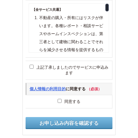
【全サービス共通】
不動産の購入・所有にはリスクが伴
います。各種レポート・相談サービ
スやホームインスペクションは、第
三者として建物に関わることでそれ
らを減少させる情報を提供するもの
ですが、全てのリスクをなくすこと
を約束するものではなく、対象の建
上記了承しましたのでサービスに申込み
ます
物に瑕疵がないことなどの品質及び
性能について保証をしたり責任を負
個人情報の利用目的
に同意する
（必須）
うものではありません。また、物件
の購入判断などには一切の責任を負
同意する
う立場にございませんので、予めご
了承くださいませ。
調査など物件に訪問するサービス
は、予定日から起算して、5日前：ご