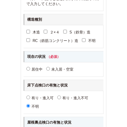
で入力してください。
構造種別
木造
２×４
S（鉄骨）造
RC（鉄筋コンクリート）造
不明
現在の状況
（必須）
居住中
未入居・空室
床下点検口の有無と状況
有り・進入可
有り・進入不可
不明
屋根裏点検口の有無と状況