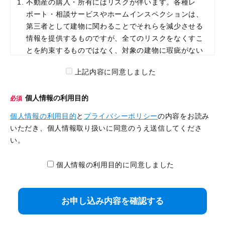
不動産の購入・所有にはリスクが伴います。各種レ
ポート・相談サービスやホームインスペクションは、
第三者として建物に関わることでそれらを減少させる
情報を提供するものですが、全てのリスクをなくすこ
とを約束するものではなく、対象の建物に瑕疵がない
ことなどの品質及び性能について保証をしたり責任を
上記内容に同意しました
負うものではありません。また、物件の購入判断など
には一切の責任を負う立場にございませんので、予め
個人情報の利用目的
ご了承くださいませ。
必須
調査など物件に訪問するサービスは、予定日から起算
個人情報の利用目的
と
プライバシーポリシー
の内容をお読み
して、5日前：ご利用料金の30％、前日：40％、当
いただき、個人情報取り扱いに同意のうえ送信してくださ
日：100％の割合でキャンセル料が発生します。
い。
物件に訪問せずレポート・報告書等をご送付するサー
ビスは、オプションでのご利用も含め、当社より申込
個人情報の利用目的に同意しました
受付をお知らせするメールを送信した時点で100％の
キャンセル料が発生します。
【新築工事中ホームインスペクション（第三者検査）】
別途お渡しをしているご案内資料に記載の注意・免責