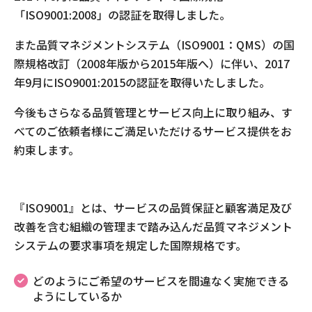
「ISO9001:2008」の認証を取得しました。
現場事例・お役立ちコラム
また品質マネジメントシステム（ISO9001：QMS）の国
さくら事務所について
際規格改訂（2008年版から2015年版へ）に伴い、2017
年9月にISO9001:2015の認証を取得いたしました。
採用情報
今後もさらなる品質管理とサービス向上に取り組み、す
べてのご依頼者様にご満足いただけるサービス提供をお
約束します。
『ISO9001』とは、サービスの品質保証と顧客満⾜及び
改善を含む組織の管理まで踏み込んだ品質マネジメント
システムの要求事項を規定した国際規格です。
どのようにご希望のサービスを間違なく実施できる
ようにしているか