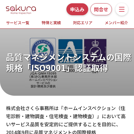
申込み
問合せ
サービス一覧
特徴と実績
対応エリア
メンバー紹介
サービス一覧
さくら事務所の特徴と実績
品質マネジメントシステムの国際
ホームインスペクションとは
規格
「ISO9001」認証取得
対応エリア
メンバー紹介
株式会社さくら事務所は『ホームインスペクション（住
よくある質問
宅診断・建物調査・住宅検査・建物検査）』において高
いサービス品質を安定的にご提供することを目的に、
お知らせ・プレスリリース
2014年9月に品質マネジメントの国際規格