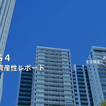
S４
資産性
レポート
載履歴