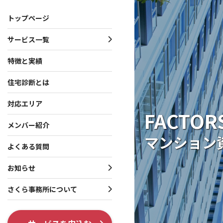
トップページ
サービス一覧
サービス一覧
お知らせ・プレスリリース
さくら事務所について
特徴と実績
住宅診断とは
一戸建て向けサービス
お知らせ
会社概要
マンション向けサービス
プレスリリース
理念・行動指針
対応エリア
FACTOR
投資家向けサービス
役員・創業者紹介
メンバー紹介
マンション
共通サービス
ISO 9001認証取得
よくある質問
調査系オプション
テレビ出演・メディア掲
お知らせ
各種制度系オプション
出版書籍情報
さくら事務所について
SNS