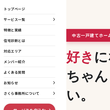
トップページ
サービス一覧
サービス一覧
お知らせ・プレスリリース
さくら事務所について
特徴と実績
中古一戸建てホー
住宅診断とは
一戸建て向けサービス
お知らせ
会社概要
マンション向けサービス
プレスリリース
理念・行動指針
対応エリア
好き
に
投資家向けサービス
役員・創業者紹介
メンバー紹介
ちゃん
共通サービス
ISO 9001認証取得
よくある質問
調査系オプション
テレビ出演・メディア掲
お知らせ
い。
各種制度系オプション
出版書籍情報
さくら事務所について
SNS