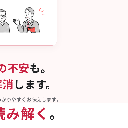
の不安
も。
解消
します。
わかりやすくお伝えします。
読み解く
。