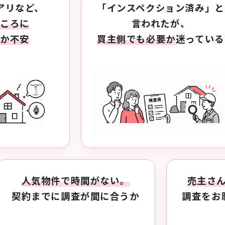
アリなど、
「インスペクション済み」
と
ところに
言われたが、
いか不安
買主側でも
必要か
迷っている
人気物件で時間がない。
売主さ
契約までに調査が
間に合うか
調査をお