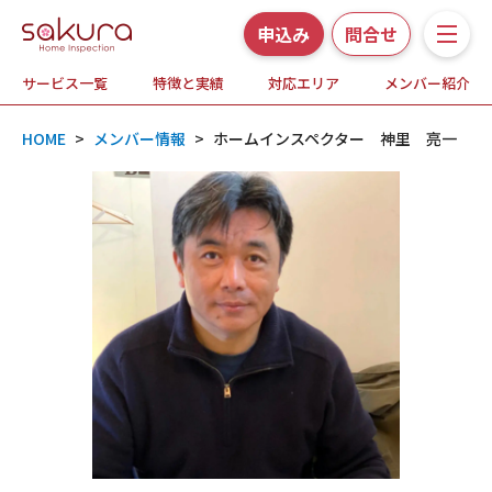
申込み
問合せ
サービス一覧
特徴と実績
対応エリア
メンバー紹介
サービス一覧
HOME
>
メンバー情報
>
ホームインスペクター 神里 亮一
さくら事務所の特徴と実績
ホームインスペクションとは
対応エリア
メンバー紹介
よくある質問
お知らせ・プレスリリース