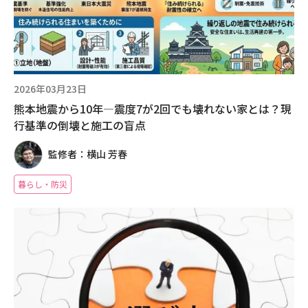
2026年03月23日
熊本地震から10年―震度7が2回でも壊れない家とは？現
行基準の倒壊と施工の盲点
監修者：横山 芳春
暮らし・防災