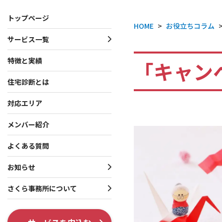
トップページ
HOME
>
お役立ちコラム
サービス一覧
サービス一覧
お知らせ・プレスリリース
さくら事務所について
特徴と実績
「キャン
住宅診断とは
一戸建て向けサービス
お知らせ
会社概要
マンション向けサービス
プレスリリース
理念・行動指針
対応エリア
投資家向けサービス
役員・創業者紹介
メンバー紹介
共通サービス
ISO 9001認証取得
よくある質問
調査系オプション
テレビ出演・メディア掲
お知らせ
各種制度系オプション
出版書籍情報
さくら事務所について
SNS