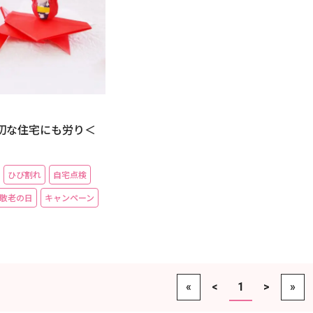
大切な住宅にも労り＜
ひび割れ
自宅点検
敬老の日
キャンペーン
«
<
1
>
»