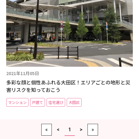
現場事例・お役立ちコラム
さくら事務所について
採用情報
2021年11月05日
多彩な顔と個性あふれる大田区！エリアごとの地形と災
害リスクを知っておこう
マンション
戸建て
住宅選び
大田区
«
<
1
>
»