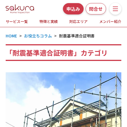
申込み
問合せ
サービス一覧
特徴と実績
対応エリア
メンバー紹介
サービス一覧
HOME
>
お役立ちコラム
>
耐震基準適合証明書
さくら事務所の特徴と実績
「耐震基準適合証明書」カテゴリ
ホームインスペクションとは
対応エリア
メンバー紹介
よくある質問
お知らせ・プレスリリース