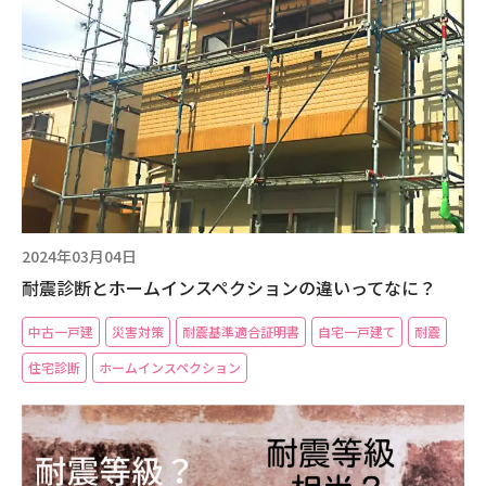
現場事例・お役立ちコラム
さくら事務所について
採用情報
2024年03月04日
耐震診断とホームインスペクションの違いってなに？
中古一戸建
災害対策
耐震基準適合証明書
自宅一戸建て
耐震
住宅診断
ホームインスペクション