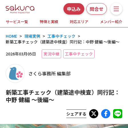
申込み
問合せ
サービス一覧
特徴と実績
対応エリア
メンバー紹介
サービス一覧
HOME
>
現場実例
>
工事中チェック
>
さくら事務所の特徴と実績
新築工事チェック（建築途中検査）同行記：中野 健編 ～後編～
2026年03月05日
実況中継
工事中チェック
ホームインスペクションとは
対応エリア
さくら事務所 編集部
メンバー紹介
新築工事チェック（建築途中検査）同行記：
中野 健編 ～後編～
よくある質問
シェアする
お知らせ・プレスリリース