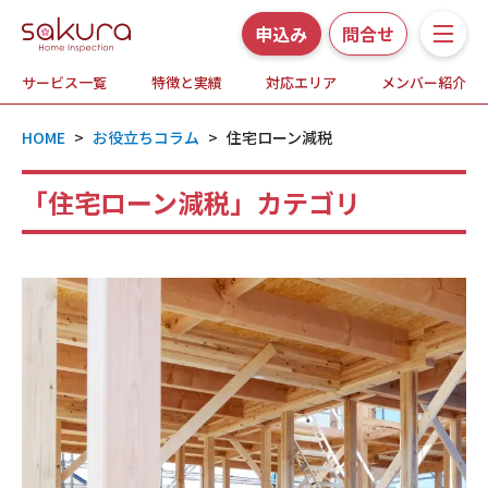
申込み
問合せ
サービス一覧
特徴と実績
対応エリア
メンバー紹介
サービス一覧
HOME
>
お役立ちコラム
>
住宅ローン減税
さくら事務所の特徴と実績
「住宅ローン減税」カテゴリ
ホームインスペクションとは
対応エリア
メンバー紹介
よくある質問
お知らせ・プレスリリース