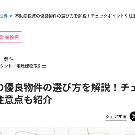
投資
>
不動産投資の優良物件の選び方を解説！チェックポイントや注
動産投資
 健斗
タント／宅地建物取引士
の優良物件の選び方を解説！チ
注意点も紹介
載履歴
シェアする