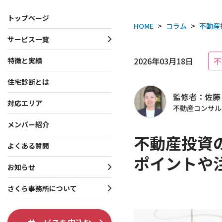
トップページ
HOME
>
コラム
>
不動産
サービス一覧
サービス一覧
お知らせ・プレスリリース
さくら事務所について
2026年03月18日
不
特徴と実績
住宅診断とは
一戸建て向けサービス
お知らせ
会社概要
監修者：佐藤
マンション向けサービス
プレスリリース
理念・行動指針
対応エリア
不動産コンサル
投資家向けサービス
役員・創業者紹介
メンバー紹介
不動産投資
共通サービス
ISO 9001認証取得
よくある質問
ポイントや
調査系オプション
テレビ出演・メディア掲
お知らせ
各種制度系オプション
出版書籍情報
さくら事務所について
SNS