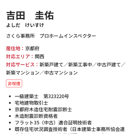
現場事例・お役立ちコラム
吉田 圭佑
よしだ けいすけ
さくら事務所について
さくら事務所 プロホームインスペクター
採用情報
居住地：
京都府
対応エリア：
関西
対応サービス：
新築戸建て／新築工事中／中古戸建て／
新築マンション／中古マンション
非喫煙
一級建築士 第323220号
宅地建物取引士
京都府木造住宅耐震診断士
木造耐震診断資格者
フラット35（中古）適合証明技術者
既存住宅状況調査技術者（日本建築士事務所協会連