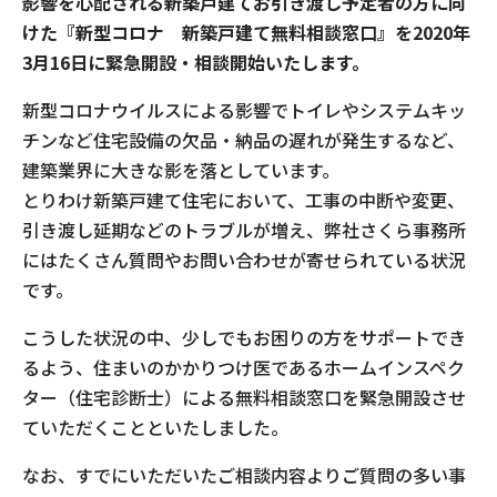
影響を心配される新築戸建てお引き渡し予定者の方に向
けた『新型コロナ 新築戸建て無料相談窓口』を2020年
現場事例・お役立ちコラム
3月16日に緊急開設・相談開始いたします。
さくら事務所について
新型コロナウイルスによる影響でトイレやシステムキッ
チンなど住宅設備の欠品・納品の遅れが発生するなど、
採用情報
建築業界に大きな影を落としています。
とりわけ新築戸建て住宅において、工事の中断や変更、
引き渡し延期などのトラブルが増え、弊社さくら事務所
にはたくさん質問やお問い合わせが寄せられている状況
です。
こうした状況の中、少しでもお困りの方をサポートでき
るよう、住まいのかかりつけ医であるホームインスペク
ター（住宅診断士）による無料相談窓口を緊急開設させ
ていただくことといたしました。
なお、すでにいただいたご相談内容よりご質問の多い事