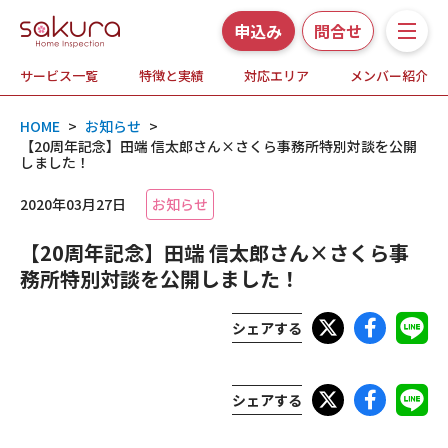
申込み
問合せ
サービス一覧
特徴と実績
対応エリア
メンバー紹介
サービス一覧
HOME
>
お知らせ
>
さくら事務所の特徴と実績
【20周年記念】田端 信太郎さん×さくら事務所特別対談を公開
しました！
ホームインスペクションとは
2020年03月27日
お知らせ
【20周年記念】田端 信太郎さん×さくら事
対応エリア
務所特別対談を公開しました！
メンバー紹介
シェアする
よくある質問
シェアする
お知らせ・プレスリリース