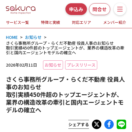
申込み
問合せ
サービス一覧
特徴と実績
対応エリア
メンバー紹介
サービス一覧
HOME
>
お知らせ
>
さくら事務所の特徴と実績
さくら事務所グループ・らくだ不動産 役員人事のお知らせ
取引実績450件超のトップエージェントが、業界の構造改革の牽
引と国内エージェントモデルの確立へ
ホームインスペクションとは
2026年02月11日
お知らせ
プレスリリース
対応エリア
さくら事務所グループ・らくだ不動産 役員人
事のお知らせ
メンバー紹介
取引実績450件超のトップエージェントが、
業界の構造改革の牽引と国内エージェントモ
よくある質問
デルの確立へ
お知らせ・プレスリリース
シェアする