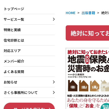
トップページ
HOME
>
出版書籍
>
絶対
サービス一覧
サービス一覧
お知らせ・プレスリリース
さくら事務所について
特徴と実績
絶対に知って
住宅診断とは
一戸建て向けサービス
お知らせ
会社概要
マンション向けサービス
プレスリリース
理念・行動指針
対応エリア
投資家向けサービス
役員・創業者紹介
メンバー紹介
共通サービス
ISO 9001認証取得
よくある質問
調査系オプション
テレビ出演・メディア掲
お知らせ
各種制度系オプション
出版書籍情報
さくら事務所について
SNS