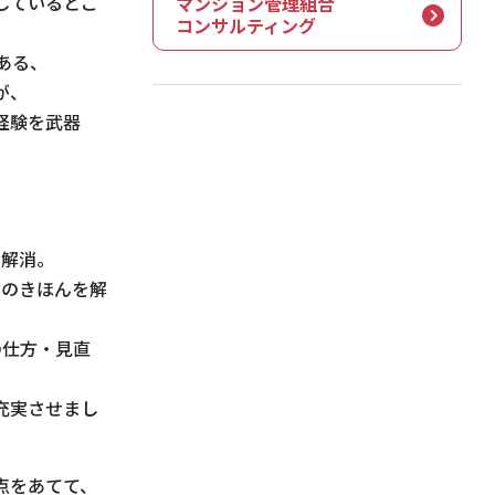
しているとこ
マンション管理組合
コンサルティング
ある、
が、
経験を武器
を解消。
険のきほんを解
の仕方・見直
充実させまし
点をあてて、