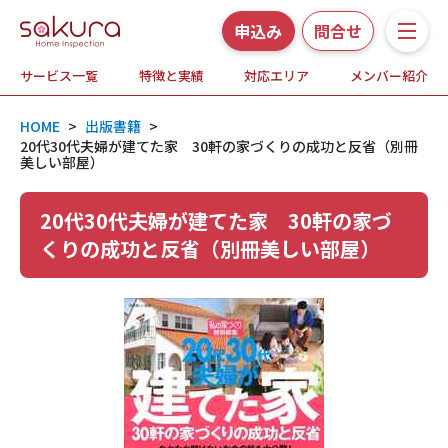
申込み
問合せ
サービス一覧
特徴と実績
対応エリア
メンバー紹介
サービス一覧
HOME
>
出版書籍
>
さくら事務所の特徴と実績
20代30代夫婦が建てた家 30軒の家づくりの成功と反省（別冊
美しい部屋）
ホームインスペクションとは
20代30代夫婦が建てた家 30軒の家づ
くりの成功と反省（別冊美しい部屋）
対応エリア
メンバー紹介
よくある質問
お知らせ・プレスリリース