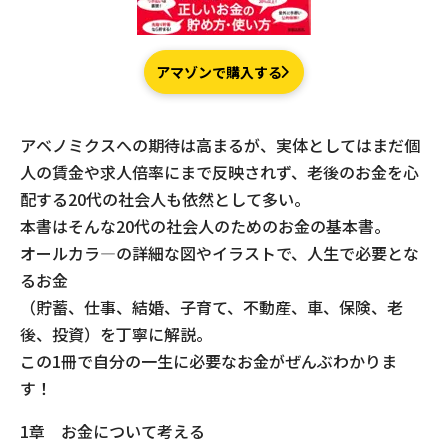
現場事例・お役立ちコラム
アマゾンで購入する
さくら事務所について
採用情報
アベノミクスへの期待は高まるが、実体としてはまだ個
人の賃金や求人倍率にまで反映されず、老後のお金を心
配する20代の社会人も依然として多い。
本書はそんな20代の社会人のためのお金の基本書。
オールカラ―の詳細な図やイラストで、人生で必要とな
るお金
（貯蓄、仕事、結婚、子育て、不動産、車、保険、老
後、投資）を丁寧に解説。
この1冊で自分の一生に必要なお金がぜんぶわかりま
す！
1章 お金について考える