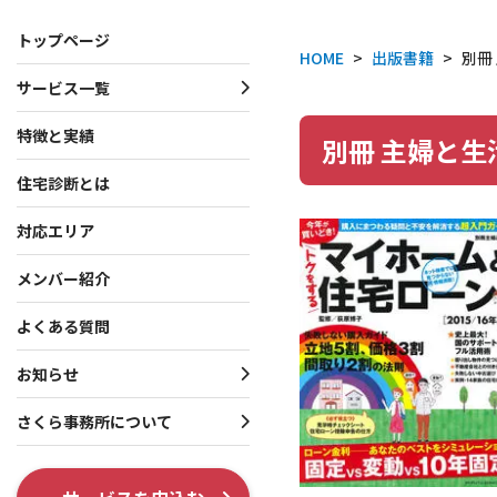
トップページ
HOME
>
出版書籍
>
別冊
サービス一覧
サービス一覧
お知らせ・プレスリリース
さくら事務所について
特徴と実績
別冊 主婦と
住宅診断とは
一戸建て向けサービス
お知らせ
会社概要
マンション向けサービス
プレスリリース
理念・行動指針
対応エリア
投資家向けサービス
役員・創業者紹介
メンバー紹介
共通サービス
ISO 9001認証取得
よくある質問
調査系オプション
テレビ出演・メディア掲
お知らせ
各種制度系オプション
出版書籍情報
さくら事務所について
SNS