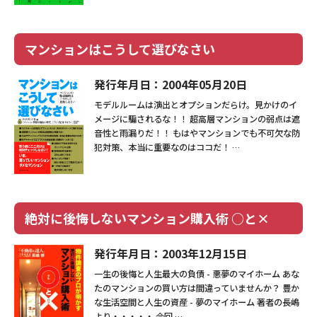
現場事例・お役立ちコラム
マンションはこうして選びなさい
さくら事務所について
発行年月日：2004年05月20日
採用情報
モデルルームは演出とオプションだらけ。見かけのイ
メージに騙されるな！！ 超高層マンションの弱点は遮
音性と雨漏りだ！！ もはやマンションでも不可欠な防
犯対策、本当に重要なのはココだ！ …
絶対に後悔しないマンション購入術 ○と×
発行年月日：2003年12月15日
一生の後悔と人生最大の負債 - 悪夢のマイホーム あな
たのマンションの買い方は間違っていませんか？ 豊か
な生活空間と人生の資産 - 夢のマイホーム 著者の長嶋
より・・・・・ 今回 …