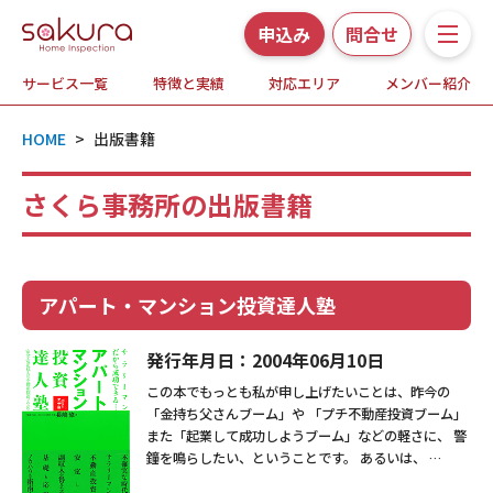
申込み
問合せ
サービス一覧
特徴と実績
対応エリア
メンバー紹介
サービス一覧
HOME
>
出版書籍
さくら事務所の特徴と実績
さくら事務所の出版書籍
ホームインスペクションとは
対応エリア
アパート・マンション投資達人塾
メンバー紹介
発行年月日：2004年06月10日
この本でもっとも私が申し上げたいことは、昨今の
よくある質問
「金持ち父さんブーム」や 「プチ不動産投資ブーム」
また「起業して成功しようブーム」などの軽さに、 警
鐘を鳴らしたい、ということです。 あるいは、 …
お知らせ・プレスリリース