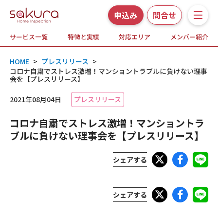
申込み
問合せ
サービス一覧
特徴と実績
対応エリア
メンバー紹介
サービス一覧
HOME
>
プレスリリース
>
さくら事務所の特徴と実績
コロナ自粛でストレス激増！マンショントラブルに負けない理事
会を【プレスリリース】
ホームインスペクションとは
2021年08月04日
プレスリリース
コロナ自粛でストレス激増！マンショントラ
対応エリア
ブルに負けない理事会を【プレスリリース】
メンバー紹介
シェアする
よくある質問
シェアする
お知らせ・プレスリリース