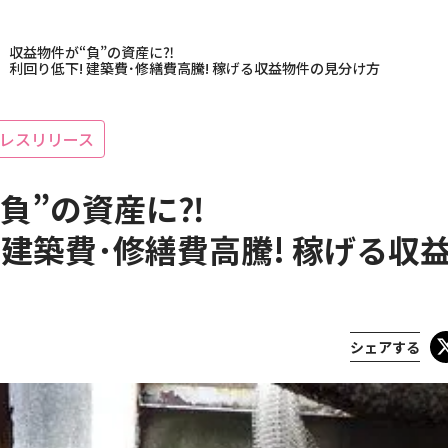
>
収益物件が“負”の資産に⁈
利回り低下! 建築費･修繕費高騰! 稼げる収益物件の見分け方
レスリリース
負”の資産に⁈
 建築費･修繕費高騰! 稼げる収
載履歴
シェアする