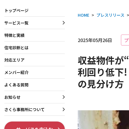
トップページ
HOME
>
プレスリリース
サービス一覧
サービス一覧
お知らせ・プレスリリース
さくら事務所について
特徴と実績
2025年05月26日
プ
住宅診断とは
一戸建て向けサービス
お知らせ
会社概要
収益物件が“
マンション向けサービス
プレスリリース
理念・行動指針
対応エリア
利回り低下!
投資家向けサービス
役員・創業者紹介
メンバー紹介
の見分け方
共通サービス
ISO 9001認証取得
よくある質問
調査系オプション
テレビ出演・メディア掲
お知らせ
各種制度系オプション
出版書籍情報
さくら事務所について
SNS