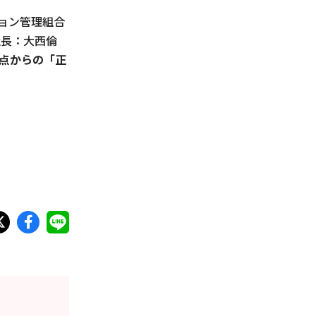
ョン管理組合
社⻑：大⻄倫
点からの「正