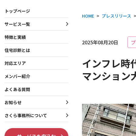
トップページ
HOME
>
プレスリリース
サービス一覧
サービス一覧
お知らせ・プレスリリース
さくら事務所について
特徴と実績
2025年08月20日
プ
住宅診断とは
一戸建て向けサービス
お知らせ
会社概要
インフレ時
マンション向けサービス
プレスリリース
理念・行動指針
対応エリア
マンション
投資家向けサービス
役員・創業者紹介
メンバー紹介
共通サービス
ISO 9001認証取得
よくある質問
調査系オプション
テレビ出演・メディア掲
お知らせ
各種制度系オプション
出版書籍情報
さくら事務所について
SNS