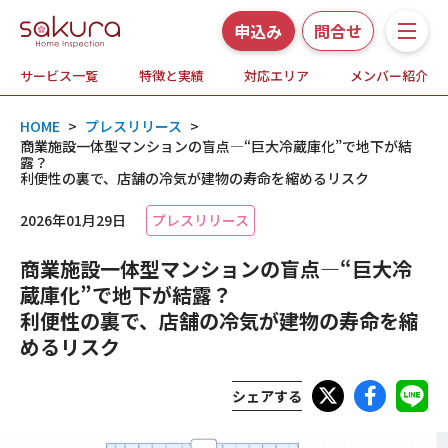
申込み
問合せ
サービス一覧
特徴と実績
対応エリア
メンバー紹介
サービス一覧
HOME
>
プレスリリース
>
さくら事務所の特徴と実績
商業施設一体型マンションの盲点―“巨大冷蔵庫化”で地下が結
露？
利便性の裏で、店舗の冷気が建物の寿命を縮めるリスク
ホームインスペクションとは
2026年01月29日
プレスリリース
対応エリア
商業施設一体型マンションの盲点―“巨大冷
蔵庫化”で地下が結露？
メンバー紹介
利便性の裏で、店舗の冷気が建物の寿命を縮
めるリスク
よくある質問
シェアする
お知らせ・プレスリリース