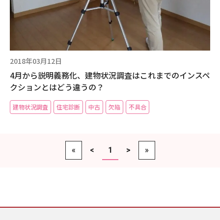
2018年03月12日
4月から説明義務化、建物状況調査はこれまでのインスペ
クションとはどう違うの？
建物状況調査
住宅診断
中古
欠陥
不具合
«
<
1
>
»