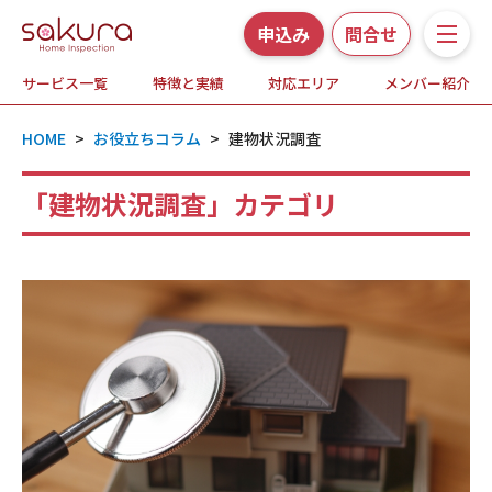
申込み
問合せ
サービス一覧
特徴と実績
対応エリア
メンバー紹介
サービス一覧
HOME
>
お役立ちコラム
>
建物状況調査
さくら事務所の特徴と実績
「建物状況調査」カテゴリ
ホームインスペクションとは
対応エリア
メンバー紹介
よくある質問
お知らせ・プレスリリース