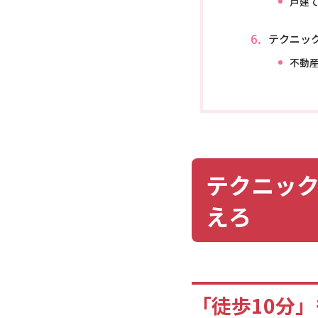
戸建
テクニッ
不動
テクニック
えろ
「徒歩10分