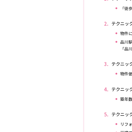
「徒歩
テクニッ
物件
品川
「品川
テクニック
物件
テクニッ
築年
テクニッ
リフ