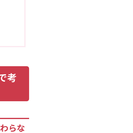
」
で考
変わらな