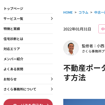
トップページ
HOME
>
コラム
>
中古一
サービス一覧
サービス一覧
お知らせ・プレスリリース
さくら事務所について
2022年01月31日
中
特徴と実績
住宅診断とは
一戸建て向けサービス
お知らせ
会社概要
監修者：小西
マンション向けサービス
プレスリリース
理念・行動指針
対応エリア
さくら事務所プ
投資家向けサービス
役員・創業者紹介
メンバー紹介
不動産ポー
共通サービス
ISO 9001認証取得
よくある質問
す方法
調査系オプション
テレビ出演・メディア掲
お知らせ
各種制度系オプション
出版書籍情報
さくら事務所について
SNS