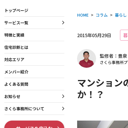
トップページ
HOME
>
コラム
>
暮らし
サービス一覧
サービス一覧
お知らせ・プレスリリース
さくら事務所について
2015年05月29日
暮
特徴と実績
住宅診断とは
一戸建て向けサービス
お知らせ
会社概要
監修者：豊泉
マンション向けサービス
プレスリリース
理念・行動指針
対応エリア
さくら事務所プ
投資家向けサービス
役員・創業者紹介
メンバー紹介
マンション
共通サービス
ISO 9001認証取得
よくある質問
か！？
調査系オプション
テレビ出演・メディア掲
お知らせ
各種制度系オプション
出版書籍情報
さくら事務所について
SNS