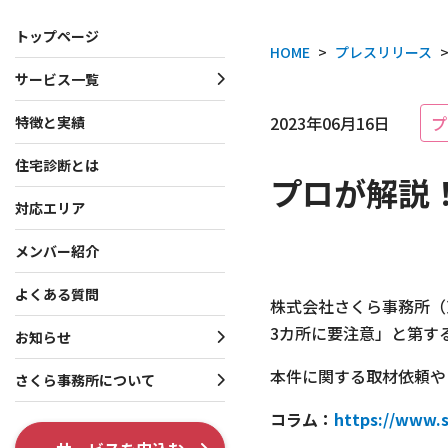
トップページ
HOME
>
プレスリリース
サービス一覧
サービス一覧
お知らせ・プレスリリース
さくら事務所について
2023年06月16日
プ
特徴と実績
住宅診断とは
一戸建て向けサービス
お知らせ
会社概要
プロが解説
マンション向けサービス
プレスリリース
理念・行動指針
対応エリア
投資家向けサービス
役員・創業者紹介
メンバー紹介
共通サービス
ISO 9001認証取得
よくある質問
株式会社さくら事務所（
3カ所に要注意」と第す
調査系オプション
テレビ出演・メディア掲
お知らせ
本件に関する取材依頼や
各種制度系オプション
出版書籍情報
さくら事務所について
コラム：
SNS
https://www.