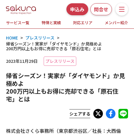
申込み
問合せ
サービス一覧
特徴と実績
対応エリア
メンバー紹介
サービス一覧
HOME
>
プレスリリース
>
さくら事務所の特徴と実績
帰省シーズン！実家が「ダイヤモンド」か見極めよ
200万円以上もお得に売却できる「原石住宅」とは
ホームインスペクションとは
2023年11月29日
プレスリリース
帰省シーズン！実家が「ダイヤモンド」か見
対応エリア
極めよ
200万円以上もお得に売却できる「原石住
メンバー紹介
宅」とは
よくある質問
シェアする
お知らせ・プレスリリース
株式会社さくら事務所（東京都渋谷区／社長：大西倫