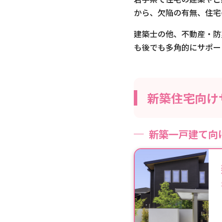
から、欠陥の有無、住宅
下閉伊郡岩泉町
建築士の他、不動産・防
下閉伊郡田野畑村
も後でも多角的にサポー
下閉伊郡普代村
下閉伊郡山田町
新築住宅向け
紫波郡紫波町
新築一戸建て向
紫波郡矢巾町
滝沢市
遠野市
西磐井郡平泉町