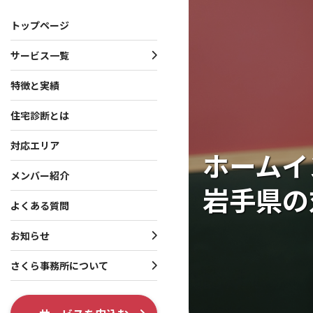
トップページ
サービス一覧
サービス一覧
お知らせ・プレスリリース
さくら事務所について
特徴と実績
住宅診断とは
一戸建て向けサービス
お知らせ
会社概要
マンション向けサービス
プレスリリース
理念・行動指針
対応エリア
ホームイ
投資家向けサービス
役員・創業者紹介
メンバー紹介
岩手県の
共通サービス
ISO 9001認証取得
よくある質問
調査系オプション
テレビ出演・メディア掲
お知らせ
各種制度系オプション
出版書籍情報
さくら事務所について
SNS