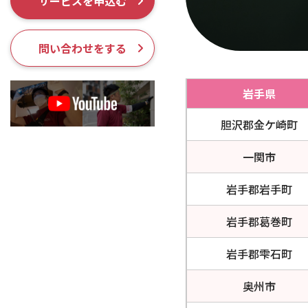
サービスを申込む
採用情報
問い合わせをする
岩手県
胆沢郡金ケ崎町
一関市
岩手郡岩手町
岩手郡葛巻町
岩手郡雫石町
奥州市