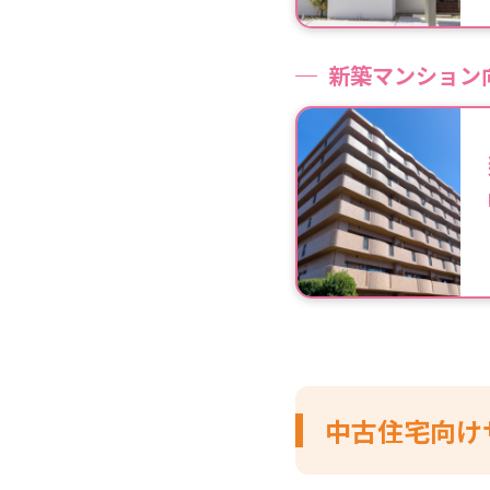
二戸郡一戸町
二戸市
新築マンション
八幡平市
花巻市
宮古市
盛岡市
陸前高田市
和賀郡西和賀町
中古住宅向け