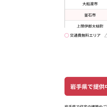
大船渡市
釜石市
上閉伊郡大槌町
交通費無料エリア
北上市
久慈市
九戸郡軽米町
九戸郡九戸村
九戸郡野田村
岩手県で提供
九戸郡洋野町
気仙郡住田町
岩手県で住宅の建築やご