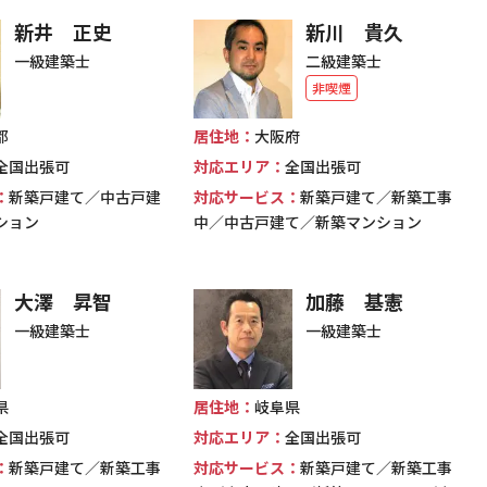
新井 正史
新川 貴久
一級建築士
二級建築士
非喫煙
都
居住地：
大阪府
全国出張可
対応エリア：
全国出張可
：
新築戸建て／中古戸建
対応サービス：
新築戸建て／新築工事
ション
中／中古戸建て／新築マンション
大澤 昇智
加藤 基憲
一級建築士
一級建築士
県
居住地：
岐阜県
全国出張可
対応エリア：
全国出張可
：
新築戸建て／新築工事
対応サービス：
新築戸建て／新築工事