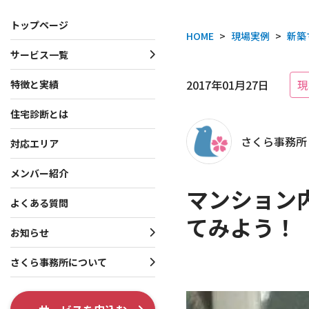
トップページ
HOME
>
現場実例
>
新築
サービス一覧
サービス一覧
お知らせ・プレスリリース
さくら事務所について
2017年01月27日
現
特徴と実績
住宅診断とは
一戸建て向けサービス
お知らせ
会社概要
さくら事務所
マンション向けサービス
プレスリリース
理念・行動指針
対応エリア
投資家向けサービス
役員・創業者紹介
メンバー紹介
マンション
共通サービス
ISO 9001認証取得
よくある質問
てみよう！
調査系オプション
テレビ出演・メディア掲
お知らせ
各種制度系オプション
出版書籍情報
さくら事務所について
SNS