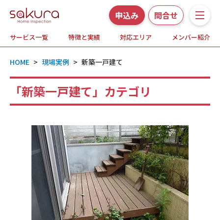
申込み
問合せ
サービス一覧
特徴と実績
対応エリア
メンバー紹介
サービス一覧
HOME
>
現場実例
>
新築一戸建て
さくら事務所の特徴と実績
「新築一戸建て」カテゴリ
ホームインスペクションとは
対応エリア
メンバー紹介
よくある質問
お知らせ・プレスリリース