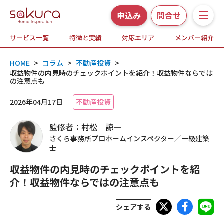
申込み
問合せ
サービス一覧
特徴と実績
対応エリア
メンバー紹介
サービス一覧
HOME
>
コラム
>
不動産投資
>
さくら事務所の特徴と実績
収益物件の内見時のチェックポイントを紹介！収益物件ならでは
の注意点も
ホームインスペクションとは
2026年04月17日
不動産投資
監修者：村松 諒一
対応エリア
さくら事務所プロホームインスペクター／一級建築
士
メンバー紹介
収益物件の内見時のチェックポイントを紹
介！収益物件ならではの注意点も
よくある質問
シェアする
お知らせ・プレスリリース