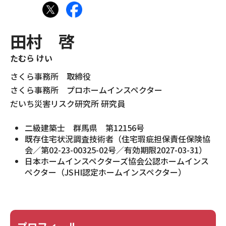
現場事例・お役立ちコラム
田村 啓
さくら事務所について
たむら けい
採用情報
さくら事務所 取締役
さくら事務所 プロホームインスペクター
だいち災害リスク研究所 研究員
二級建築士 群馬県 第12156号
既存住宅状況調査技術者（住宅瑕疵担保責任保険協
会／第02-23-00325-02号／有効期限2027-03-31）
日本ホームインスペクターズ協会公認ホームインス
ペクター（JSHI認定ホームインスペクター）