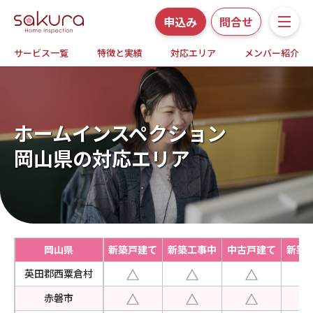
申込み
問合せ
サービス一覧
特徴と実績
対応エリア
メンバー紹介
サービス一覧
さくら事務所の特徴と実績
ホームインスペクション
ホームインスペクションとは
岡山県の対応エリア
対応エリア
メンバー紹介
岡山県
新築戸建て
新築工事中
中古戸建て
新築
よくある質問
英田郡西粟倉村
お知らせ・プレスリリース
赤磐市