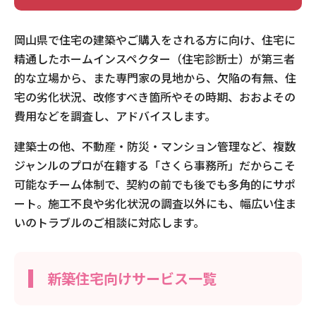
総社市
岡山県で住宅の建築やご購入をされる方に向け、住宅に
高梁市
精通したホームインスペクター（住宅診断士）が第三者
玉野市
的な立場から、また専門家の見地から、欠陥の有無、住
都窪郡早島町
宅の劣化状況、改修すべき箇所やその時期、おおよその
津山市
費用などを調査し、アドバイスします。
苫田郡鏡野町
建築士の他、不動産・防災・マンション管理など、複数
新見市
ジャンルのプロが在籍する「さくら事務所」だからこそ
可能なチーム体制で、契約の前でも後でも多角的にサポ
備前市
ート。施工不良や劣化状況の調査以外にも、幅広い住ま
真庭郡新庄村
いのトラブルのご相談に対応します。
真庭市
美作市
新築住宅向けサービス一覧
和気郡和気町