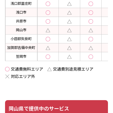
浅口郡里庄町
現場事例・お役立ちコラム
浅口市
井原市
さくら事務所について
岡山市
採用情報
小田郡矢掛町
加賀郡吉備中央町
笠岡市
勝田郡勝央町
交通費無料エリア
交通費別途見積エリア
勝田郡奈義町
対応エリア外
久米郡久米南町
久米郡美咲町
倉敷市
岡山県で提供中のサービス
瀬戸内市