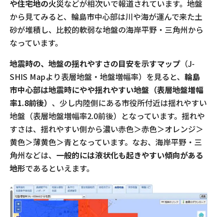
や住宅地の火災
などが相次いで報道されています。地盤
から見てみると、輪島市中心部は川や海が運んで来た土
砂が堆積し、比較的軟弱な地盤の海岸平野・三角州から
なっています。
地震時の、地盤の揺れやすさの目安を示すマップ
（J-
SHIS Mapより表層地盤・地盤増幅率）を見ると、
輪島
市中心部は地震時にやや揺れやすい地盤（
表層地盤増幅
率1.8前後）
、少し内陸側にある市役所付近は揺れやすい
地盤（表層地盤増幅率2.0前後）となっています。揺れや
すさは、揺れやすい側から濃い赤色＞赤色＞オレンジ＞
黄色＞薄黄色＞青となっています。なお、海岸平野・三
角州などは、
一般的には液状化も起きやすい傾向がある
地形
であるといえます。