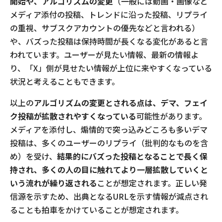
開始や、アルゴリズムの変更
（一般には動画・画像など
メディア添付の投稿、トレンドに沿った投稿、リプライ
の重視、サブスクアカウントの優先などと言われる）
や、バズった投稿は保持時間が長くなる変化があると言
われています。ユーザーが見たい情報、最新の情報よ
り、「X」側が見せたい情報が上位に来やすくなっている
状況と考えることもできます。
以上の
アルゴリズムの変更とされる点は、デマ、フェイ
ク投稿が拡散されやすくなっている
可能性があります。
メディアを添付し、煽情的で突っ込みどころも多いデマ
投稿は、多くのユーザーのリプライ（批判的なものを含
め）を受け、
結果的にバズった投稿となることで長く保
持され、多くの人の目に触れてより一層拡散していくと
いう流れが繰り返される
ことが想定されます。正しい発
信源を示すため、出典となるURLを示す情報が減点され
ることも拍車をかけていることが想定されます。