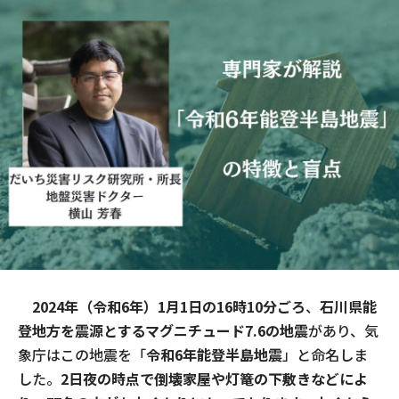
現場事例・お役立ちコラム
さくら事務所について
採用情報
2024年（令和6年）1月1日の16時10分ごろ
、
石川県能
登地方を震源とするマグニチュード7.6の地震
があり、気
象庁はこの地震を「
令和6年能登半島地震
」と命名しま
した。
2日夜の時点で倒壊家屋や灯篭の下敷きなどによ