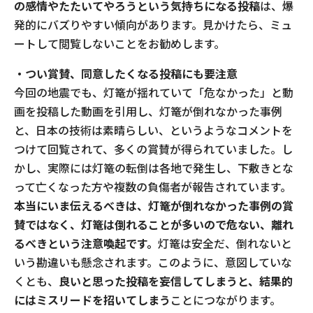
の感情やたたいてやろうという気持ちになる投稿
は、爆
発的にバズりやすい傾向があります。見かけたら、ミュ
ートして閲覧しないことをお勧めします。
・つい賞賛、同意したくなる投稿にも要注意
今回の地震でも、灯篭が揺れていて「危なかった」と動
画を投稿した動画を引用し、灯篭が倒れなかった事例
と、日本の技術は素晴らしい、というようなコメントを
つけて回覧されて、多くの賞賛が得られていました。し
かし、実際には灯篭の転倒は各地で発生し、下敷きとな
って亡くなった方や複数の負傷者が報告されています。
本当にいま伝えるべきは、灯篭が倒れなかった事例の賞
賛ではなく、灯篭は倒れることが多いので危ない、離れ
るべきという注意喚起です。
灯篭は安全だ、倒れないと
いう勘違いも懸念されます。このように、意図していな
くとも、
良いと思った投稿を妄信してしまうと、結果的
にはミスリードを招いてしまう
ことにつながります。