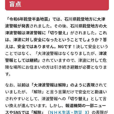
盲点
「令和6年能登半島地震」では、石川県能登地方に大津
波警報が発表
されました。その後、
石川県能登地方の大
津波警報は津波警報に「切り替え」
がされました。
これ
は、津波に対し安全になったということでしょうか？答
えは、安全ではありません。NGです！
決して安全という
ことではなく、「大津波警報はなくなりましたが、
津波
警報としては継続」
されていますので、津波に対して危
険な場所にお住まいの方は引き続き避難が必要となりま
す。
なお、
以前は「大津波警報は解除」のように表現
されて
いましたが、「解除」と言う言葉だけで安全だと勘違い
されやすいとして、津波警報への
「切り替え」
として言
い換えが進んでいます。しかし、
報道機関の一部ニュー
スやSNSでは「解除」
（
ＮＨＫ生活・防災_X
）の表現が