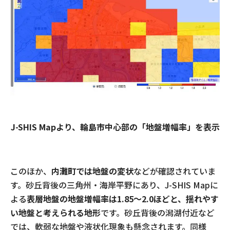
J-SHIS Mapより、輪島市中心部の「地盤増幅率」を表示
このほか、
内灘町では地盤の変状
などが確認されていま
す。砂丘背後の三角州・海岸平野にあり、J-SHIS Mapに
よる
表層地盤の地盤増幅率は1.85～2.0ほどと、揺れやす
い地盤と考えられる地形
です。砂丘背後の潟湖付近など
では、軟弱な地盤や液状化現象も懸念されます。同様