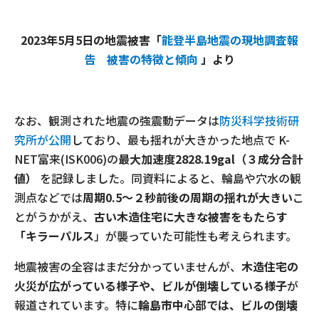
2023年5月5日の地震被害「
能登半島地震の現地調査報
告 被害の特徴と傾向
」より
なお、観測された地震の強震動データは
防災科学技術研
究所が公開
しており、最も揺れが大きかった地点で K-
NET富来(ISK006)の
最大加速度2828.19gal（３成分合計
値）
を記録しました。同資料によると、輪島や穴水の観
測点などでは
周期0.5～２秒前後の周期の揺れが大きい
こ
とがうかがえ、
古い木造住宅に大きな被害をもたらす
「キラーパルス
」が襲っていた可能性も考えられます。
地震被害の全容はまだ分かっていませんが、
木造住宅の
火災が広がっている様子や、ビルが倒壊している様子
が
報道されています。特に
輪島市中心部では、ビルの倒壊