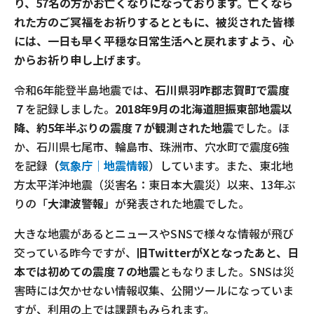
り、57名の方がお亡くなりになっております。亡くなら
れた方のご冥福をお祈りするとともに、被災された皆様
には、一日も早く平穏な日常生活へと戻れますよう、心
からお祈り申し上げます。
令和6年能登半島地震では、
石川県羽咋郡志賀町で震度
７
を記録しました。
2018年9月の北海道胆振東部地震以
降、約5年半ぶりの震度７が観測された地震
でした。ほ
か、石川県七尾市、輪島市、珠洲市、穴水町で震度6強
を記録
（
気象庁｜地震情報
）しています。また、東北地
方太平洋沖地震（災害名：東日本大震災）以来、13年ぶ
りの「
大津波警報
」が発表された地震でした。
大きな地震があるとニュースやSNSで様々な情報が飛び
交っている昨今ですが、
旧TwitterがXとなったあと、日
本では初めての震度７の地震
ともなりました。SNSは災
害時には欠かせない情報収集、公開ツールになっていま
すが、利用の上では課題もみられます。