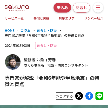
申込み
問合せ
サービス一覧
特徴と実績
対応エリア
メンバー紹介
サービス一覧
HOME
>
コラム
>
暮らし・防災
>
さくら事務所の特徴と実績
専門家が解説「令和6年能登半島地震」の特徴と盲点
2024年01月03日
暮らし・防災
ホームインスペクションとは
監修者：横山 芳春
対応エリア
さくら事務所 地盤・防災コンサルタント
メンバー紹介
専門家が解説「令和6年能登半島地震」の特
徴と盲点
よくある質問
シェアする
お知らせ・プレスリリース