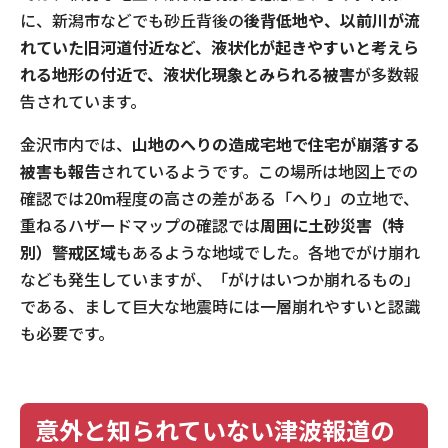
に、新潟市などでも砂丘背後の
後背低地や、以前川が流
れていた旧河道付近など、液状化が起きやすいと考えら
れる地形の付近で、液状化現象とみられる被害
が多数報
告されています。
金沢市内では、
山地のへりの造成宅地で住宅が崩落する
被害も報告
されているようです。この場所は地図上での
確認では20m程度の高さの差がある「へり」の立地で、
重ねるハザードマップの確認では
周囲に土砂災害（特
別）警戒区域
もあるような地域でした。各地でがけ崩れ
なども発生していますが、「がけはいつか崩れるもの」
である、まして巨大な地震時には一層崩れやすいと認識
も必要です。
意外と知られていない津波報道の