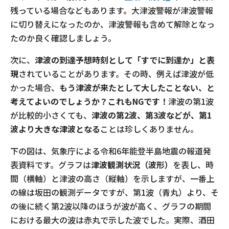
残っている場合などもあります。大津波警報が津波警報
に切り替えになったのか、津波警報も含めて解除となっ
たのか良く確認しましょう。
次に、
津波の到達予想時刻として「すでに到達か」と表
現
されていることがあります。その時、例えば津波が低
かった場合、
もう津波が来たとして大したことない、と
考えてよいのでしょうか？これもNGです！
津波の第1波
が比較的小さくても、
津波の第2波、第3波などが、第1
波より大きな津波となる
ことは珍しくありません。
下の図は、気象庁による令和6年能登半島地震の報道発
表資料です。グラフは
津波観測状況（波形）
を表し、時
間（横軸）と津波の高さ（縦軸）を示しますが、一番上
の線は坂田の観測データですが、第1波（青丸）より、そ
の後に続く第2波以降のほうが波が高く、グラフの期間
における最大の波は赤丸で示した波でした。実際、酒田