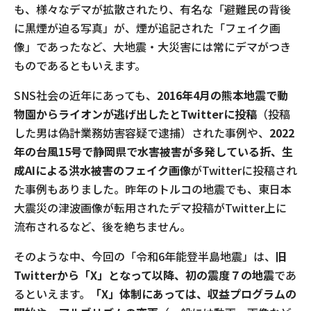
も、様々なデマが拡散されたり、有名な「避難民の背後
に黒煙が迫る写真」が、煙が追記された「フェイク画
像」であったなど、大地震・大災害には常にデマがつき
ものであるともいえます。
SNS社会の近年にあっても、
2016年4月の熊本地震で動
物園からライオンが逃げ出したとTwitterに投稿
（投稿
した男は偽計業務妨害容疑で逮捕）された事例や、
2022
年の台風15号で静岡県で水害被害が多発している折、生
成AIによる洪水被害のフェイク画像
がTwitterに投稿され
た事例もありました。昨年のトルコの地震でも、東日本
大震災の津波画像が転用されたデマ投稿がTwitter上に
流布されるなど、後を絶ちません。
そのような中、今回の「令和6年能登半島地震」は、
旧
Twitterから「X」となって以降、初の震度７の地震
であ
るといえます。
「X」体制にあっては、収益プログラムの